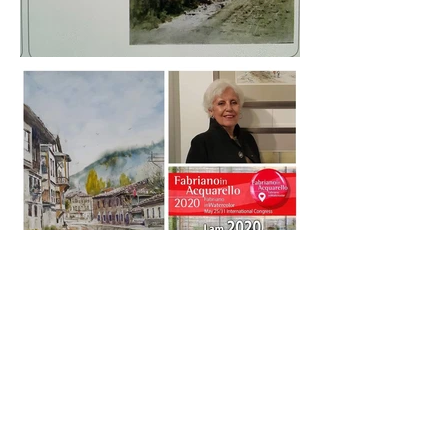
©
2023-2025
by Ayşe Harika
Uyaroğlu Official Page - Her hakkı
saklıdır.